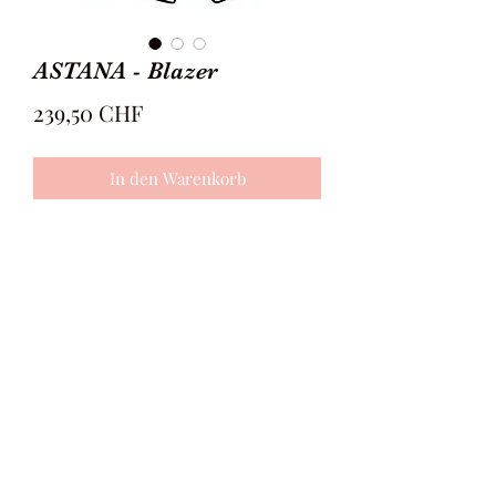
ASTANA - Blazer
Preis
239,50 CHF
In den Warenkorb
Der ASTANA-Blazer ist eine sehr
taillierte Variante geschmückt mit
kleinen Details wie den Knöpfen auf
der Front-Seite sowie bei den Ärmeln.
Der untere Teil endet nicht im
Geschlossenen, sondern bildet eine
umgekehrte V-Form und unterstreich
somit den Hosenbund.
©2020 -MIA|SUITS-