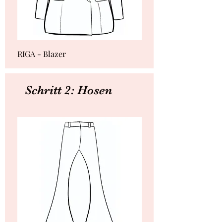
RIGA - Blazer
SEOUL - Blazer
Schritt 2: Hosen