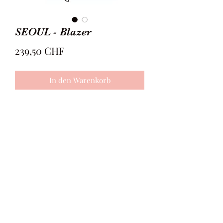
SEOUL - Blazer
Preis
239,50 CHF
In den Warenkorb
Solche Blazer werden zur Zeit von
den Stars oft getragen, da sie eine
ungewöhnliche Form haben. Die
Variante wird durch einen Gurt
geschlossen und liegt somit nicht
enganliegend. Die Ärmel weiten sich
an den Enden ebenso aus. Zusätzlich
ist der Blazer nicht symmetrisch,
©2020 -MIA|SUITS-
sondern wird versetzt genäht.