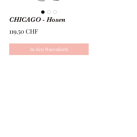
CHICAGO - Hosen
Preis
119,50 CHF
In den Warenkorb
Die CHICAGO-Hose ist eine eher eng,
jedoch gerade geschnittene Variante,
welche als Alltags-Look aber auch als
elegante Option dient. Sie hat keinen
richtigen Bund, sondern endet als
Fortlauf der Hose und wird durch
einen in der entsprechenden Farbe
geschneiderten Gürtel abgerundet.
©2020 -MIA|SUITS-
Die Länge liegt bei ca. 7/8 des Beines.